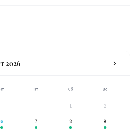
т 2026
Чт
Пт
Сб
Вс
1
2
6
7
8
9