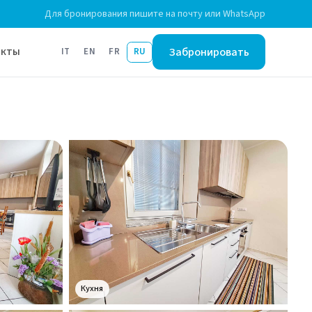
Для бронирования пишите на почту или WhatsApp
Забронировать
акты
IT
EN
FR
RU
Кухня