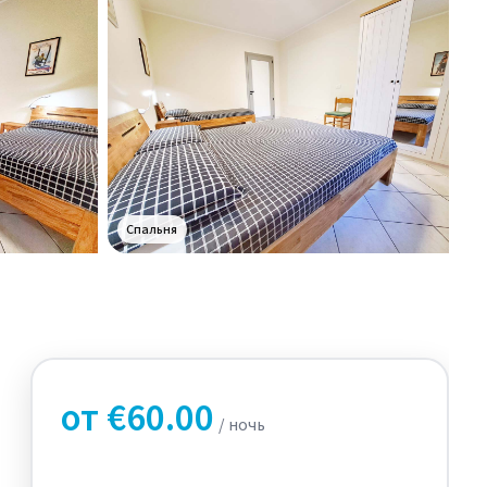
Спальня
+14
от €60.00
/ ночь