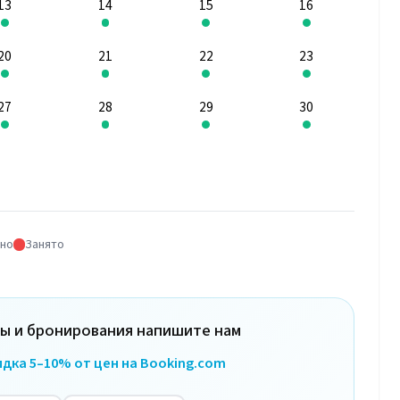
13
14
15
16
20
21
22
23
27
28
29
30
но
Занято
ны и бронирования напишите нам
дка 5–10% от цен на Booking.com