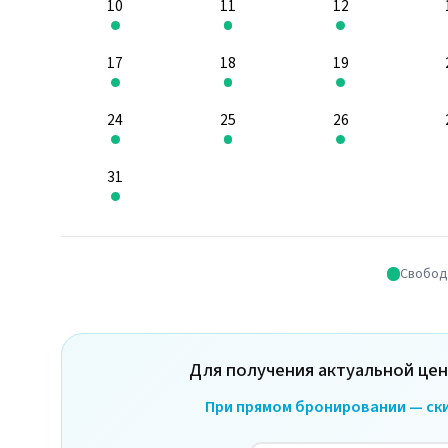
10
11
12
17
18
19
24
25
26
31
Свобод
Для получения актуальной це
При прямом бронировании — ски