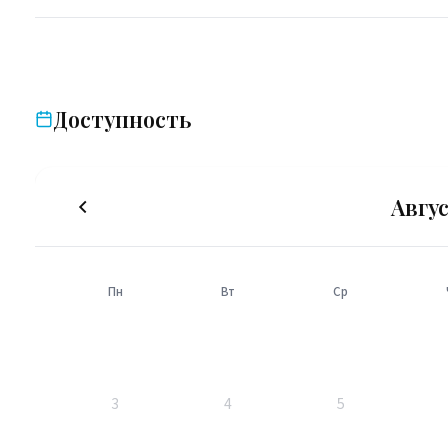
Доступность
Авгус
Пн
Вт
Ср
3
4
5