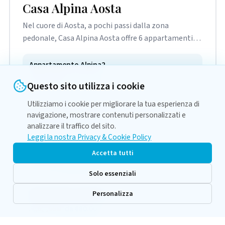
Casa Alpina Aosta
Nel cuore di Aosta, a pochi passi dalla zona
pedonale, Casa Alpina Aosta offre 6 appartamenti
spaziosi e luminosi nello stesso edificio — ideali per
famiglie e gruppi. Parcheggio privato, garage moto,
Appartamento Alpina2
deposito sicuro per sci e biciclette. Logistica
6
85м²
da €70.00
Questo sito utilizza i cookie
perfetta per ogni tipo di viaggiatore.
Utilizziamo i cookie per migliorare la tua esperienza di
Appartamento Alpina3
navigazione, mostrare contenuti personalizzati e
6
95м²
da €90.00
analizzare il traffico del sito.
Leggi la nostra Privacy & Cookie Policy
Appartamento Alpina4
Accetta tutti
6
85м²
da €70.00
Solo essenziali
Personalizza
Appartamento Alpina5
6
95м²
da €80.00