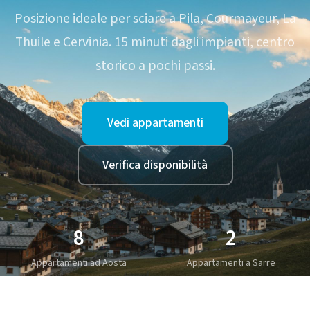
Posizione ideale per sciare a Pila, Courmayeur, La
Thuile e Cervinia. 15 minuti dagli impianti, centro
storico a pochi passi.
Vedi appartamenti
Verifica disponibilità
8
2
Appartamenti ad Aosta
Appartamenti a Sarre
2015
5