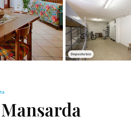
Deposito bici
sta
 Mansarda