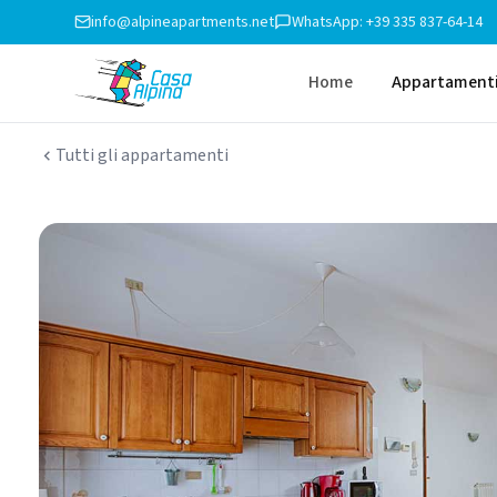
info@alpineapartments.net
WhatsApp: +39 335 837-64-14
Home
Appartament
Tutti gli appartamenti