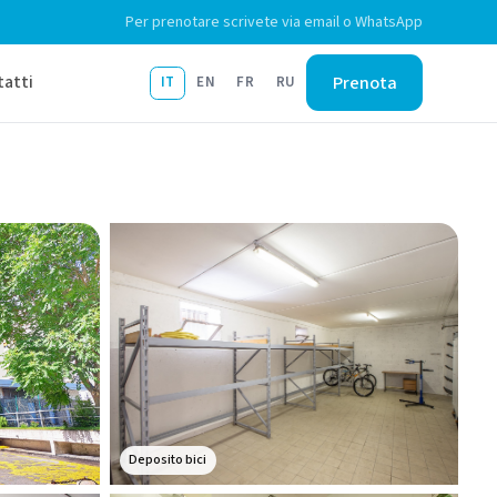
Per prenotare scrivete via email o WhatsApp
Prenota
tatti
IT
EN
FR
RU
Deposito bici