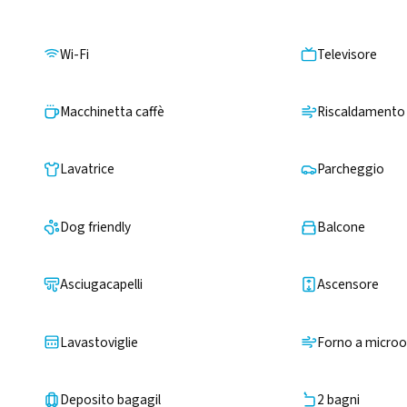
Wi-Fi
Televisore
Macchinetta caffè
Riscaldamento
Lavatrice
Parcheggio
Dog friendly
Balcone
Asciugacapelli
Ascensore
Lavastoviglie
Forno a micro
Deposito bagagil
2 bagni