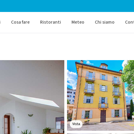
i
Cosa fare
Ristoranti
Meteo
Chi siamo
Con
Vista