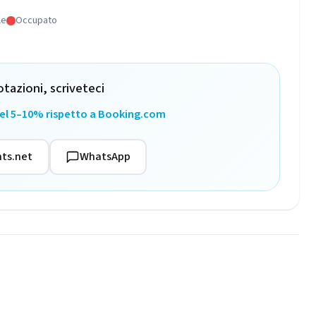
le
Occupato
otazioni, scriveteci
del 5–10% rispetto a Booking.com
ts.net
WhatsApp